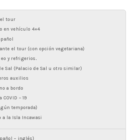
el tour
o en vehículo 4×4
spañol
nte el tour (con opción vegetariana)
eo y refrigerios.
e Sal (Palacio de Sal u otro similar)
eros auxilios
no a bordo
a COVID – 19
egún temporada)
 a la Isla Incawasi
pañol – inglés)