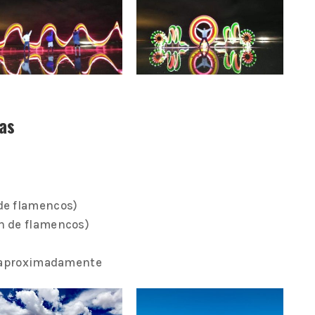
cas
de flamencos)
n de flamencos)
0 aproximadamente