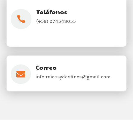
Teléfonos

(+56) 974543055
Correo

info.raicesydestinos@gmail.com